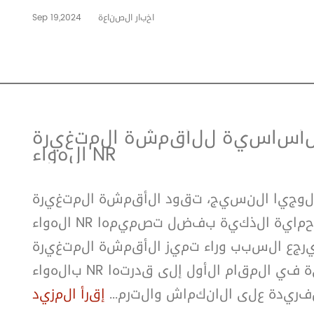
اخبار الصناعة
Sep 19,2024
لأساسية للأقمشة المتغيرة
الهواء NR
جيا النسيج، تقود الأقمشة المتغيرة
الهواء NR صناعة النسيج إلى عصر جديد من الحماية الذكية بفضل تصميمها
 يرجع السبب وراء تميز الأقمشة المتغيرة
بالهواء NR بين العديد من المواد النسيجية في المقام الأول إلى قدرتها
فريدة على الانكماش والترم...
إقرأ المزيد