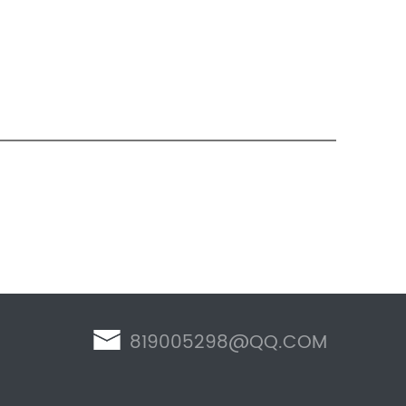
819005298@QQ.COM