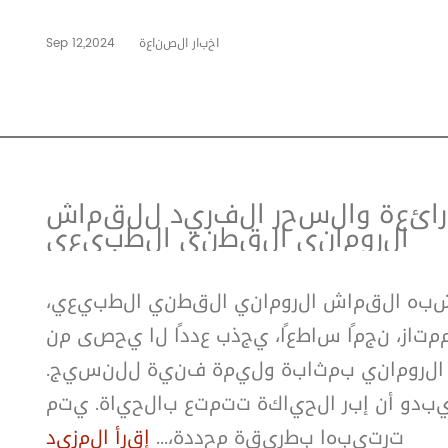
اخبار الصناعة
Sep 12,2024
ائعة والسحر الفريد للقماش
الروماني القطني الطبيعي
به القماش الروماني القطني الطبيعي،
از، نجمًا ساطعًا، يجذب عددًا لا يحصى من
 الروماني بمثابة وليمة فنية للنسيج.
بدو أن إبر الحياكة تتمتع بالحياة. يتم
ترتيبها بطريقة محددة،...
إقرأ المزيد