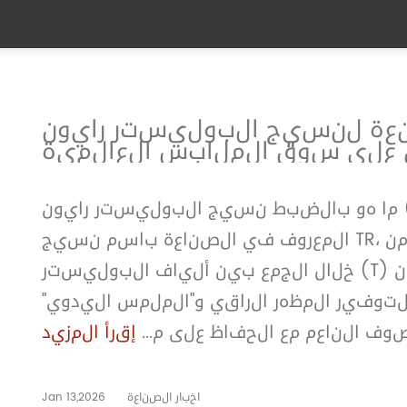
 لنسيج البوليستر رايون (TR):
 على سوق الملابس العالمية
ما هو بالضبط نسيج البوليستر رايون (TR)؟ نسيج البوليستر رايون،
المعروف في الصناعة باسم نسيج TR، هو مزيج اصطناعي اصطناعي مصنوع من
خلال الجمع بين ألياف البوليستر (T) وألياف رايون ®، في أغلب الأحيان
صميمه لتوفير المظهر الراقي و"الملمس اليدوي"
وف الناعم مع الحفاظ على م...
إقرأ المزيد
اخبار الصناعة
Jan 13,2026