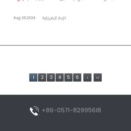
اخبار الصناعة
Aug 26,2024
1
2
3
4
5
6
›
››
+86-0571-82995618