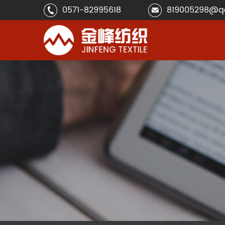
0571-82995618
819005298@q