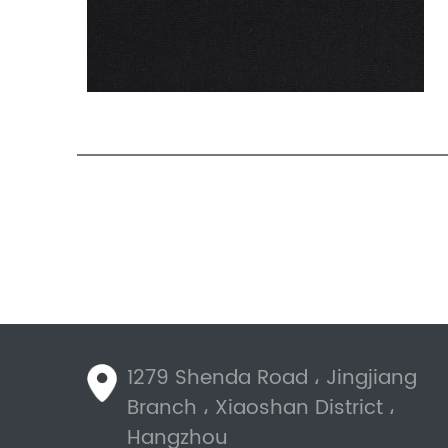
1279 Shenda Road ، Jingjiang
Branch ، Xiaoshan District ،
Hangzhou