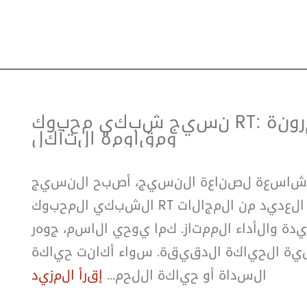
نسيج شبكي محبوك RT: مزيج مثالي من المرونة
ومقاومة التآكل
لشاسعة لصناعة النسيج، أصبح النسيج
الشبكي المحبوك RT مادة عالية الجودة لا غنى عنها في العديد من المجالات
لأداء الممتاز. كما يوحي الاسم، جوهر RT
الحياكة الدقيقة. سواء أكانت حياكة
السداة أو حياكة اللحم...
إقرأ المزيد