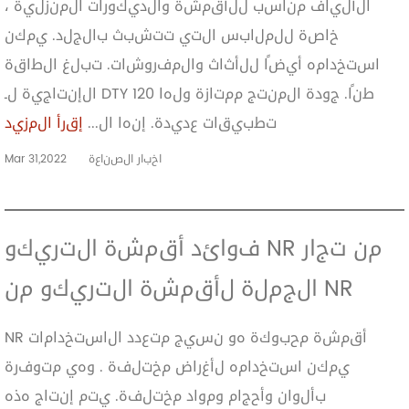
الألياف مناسب للأقمشة والديكورات المنزلية ،
خاصة للملابس التي تتشبث بالجلد. يمكن
استخدامه أيضًا للأثاث والمفروشات. تبلغ الطاقة
الإنتاجية لـ DTY 120 طنًا. جودة المنتج ممتازة ولها
تطبيقات عديدة. إنها ال...
إقرأ المزيد
اخبار الصناعة
Mar 31,2022
فوائد أقمشة التريكو NR من تجار
الجملة لأقمشة التريكو من NR
NR أقمشة محبوكة هو نسيج متعدد الاستخدامات
يمكن استخدامه لأغراض مختلفة . وهي متوفرة
بألوان وأحجام ومواد مختلفة. يتم إنتاج هذه