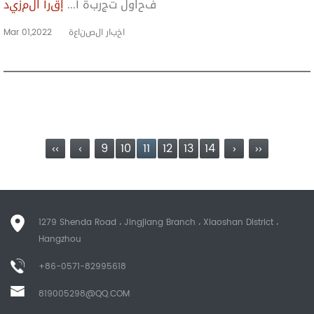
فحاول تجربة أ...
إقرأ المزيد
اخبار الصناعة
Mar 01,2022
‹‹
‹
9
10
11
12
13
14
›
››
1279 Shenda Road ، Jingjiang Branch ، Xiaoshan District ،
Hangzhou
+86-0571-82995618
819005298@QQ.COM