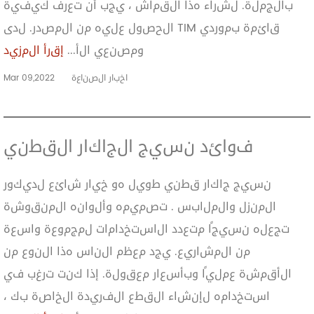
بالجملة. لشراء هذا القماش ، يجب أن تعرف كيفية
الحصول عليه من المصدر. لدى TIM قائمة بموردي
ومصنعي الأ...
إقرأ المزيد
اخبار الصناعة
Mar 09,2022
فوائد نسيج الجاكار القطني
نسيج جاكار قطني طويل هو خيار شائع لديكور
المنزل والملابس . تصميمه وألوانه المنقوشة
تجعله نسيجًا متعدد الاستخدامات لمجموعة واسعة
من المشاريع. يجد معظم الناس هذا النوع من
الأقمشة عمليًا وبأسعار معقولة. إذا كنت ترغب في
استخدامه لإنشاء القطع الفريدة الخاصة بك ،