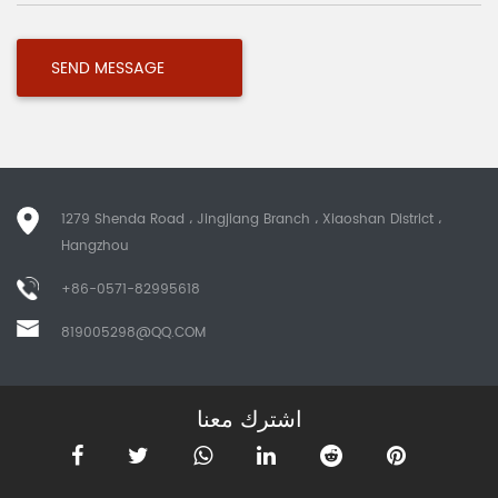
1279 Shenda Road ، Jingjiang Branch ، Xiaoshan District ،
Hangzhou
+86-0571-82995618
819005298@QQ.COM
اشترك معنا