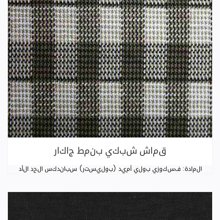
قماش شبكي بنمط جاكار
المادة: فسكوزي بولي أميد (بوليستر) سباندكس الحد الأد