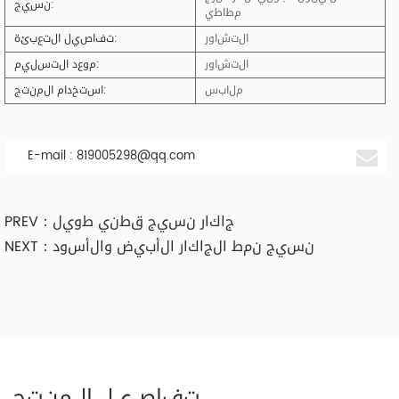
نَسِيج:
مطاطي
التشاور
تفاصيل التعبئة:
التشاور
موعد التسليم:
ملابس
استخدام المنتج:
E-mail :
819005298@qq.com
PREV：جاكار نسيج قطني طويل
NEXT：نسيج نمط الجاكار الأبيض والأسود
تفاصيل المنتج