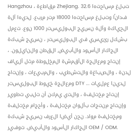
Hangzhou ، مقاطعة Zhejiang. تبلغ مساحتها 32.6
فدانًا وتبلغ مساحتها 18000 متر مربع. لديها آلة
الحياكة وآلة نسيج البوليستر 1000 نوع. تعمل
بشكل رئيسي في البوليستر ، نسيج شبكة
الجاكار الأسود والأبيض, القطن والنايلون. ،
إنتاج ومعالجة الأقمشة المخلوطة مثل ألياف
لدنة ، والصباغة والتشطيب ، والمبيعات ، وإنتاج
ومعالجة خيوط البوليستر DTY ... لدينا عمليات
إنتاج مختلفة ، والتي يمكن أن تلبي تطوير
وإنتاج منتجات بألوان مختلفة ، وأحجام مختلفة
ومختلفة مواد. نحن أيضا العرف نسيج شبكة
الجاكار الأسود والأبيض. توفير OEM / ODM.