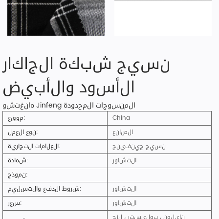
نسيج شبكة الجاكار
الأسود والأبيض
هانغتشو Jinfeng المنسوجات المحدودة
China
موقع:
الصانع
نوع العمل:
نسيج جينفينج
العلامات التجارية:
التشاور
شهادة:
نموذج:
التشاور
شروط الدفع والتسليم:
التشاور
سعر:
نايلون ، بوليستر ، لزج