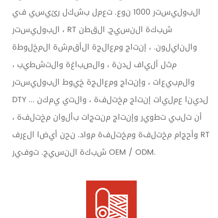
البوليستر 1000 نوع. تعمل بشكل رئيسي في
البوليستر ، RT شبكة النسيج, القطن
والنايلون. ، إنتاج ومعالجة الأقمشة المخلوطة
مثل ألياف لدنة ، والصباغة والتشطيب ،
والمبيعات ، وإنتاج ومعالجة خيوط البوليستر
DTY ... لدينا عمليات إنتاج مختلفة ، والتي يمكن
أن تلبي تطوير وإنتاج منتجات بألوان مختلفة ،
وأحجام مختلفة ومختلفة مواد. نحن أيضا العرف RT
شبكة النسيج. توفير OEM / ODM.