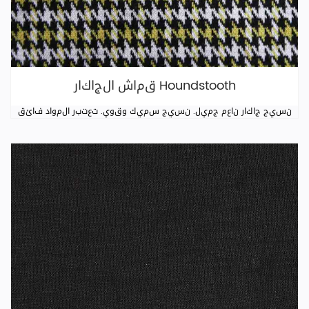
قماش الجاكار Houndstooth
نسيج جاكار ناعم جميل. نسيج سميك وقوي. تعتبر المواد فائق