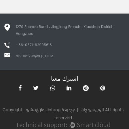
1279 Shenda Road ، Jingjiang Branch ، Xiaoshan District ،
Hangzhou
+86-0571-82995618
819005298@QQ.COM
اشترك معنا
Copyright : هانغتشو Jinfeng المنسوجات المحدودة ALL rights
reserved