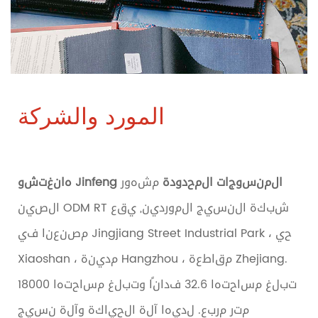
المورد والشركة
هانغتشو Jinfeng المنسوجات المحدودة
مشهور
الصين ODM RT شبكة النسيج الموردين
, يقع
مصنعنا في Jingjiang Street Industrial Park ، حي
Xiaoshan ، مدينة Hangzhou ، مقاطعة Zhejiang.
تبلغ مساحتها 32.6 فدانًا وتبلغ مساحتها 18000
متر مربع. لديها آلة الحياكة وآلة نسيج