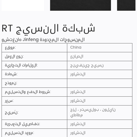
RT شبكة النسيج
هانغتشو Jinfeng المنسوجات المحدودة
China
موقع:
الصانع
نوع العمل:
نسيج جينفينج
العلامات التجارية:
التشاور
شهادة:
نموذج:
التشاور
شروط الدفع والتسليم:
التشاور
سعر:
نايلون ، بوليستر ، لزج
نَسِيج:
مطاطي
التشاور
تفاصيل التعبئة:
التشاور
موعد التسليم: