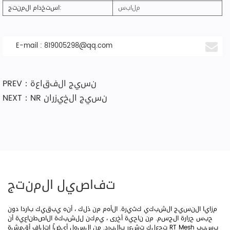
ملابس
استخدام المنتج:
E-mail :
819005298@qq.com
PREV：نسيج الفقاعة
NEXT：NR نسيج الخيزران
تفاصيل المنتج
مزايا النسيج الشبكي كثيرة. الأهم من ذلك ، أنه يبقيك باردا دون
حبس حرارة الجسم. من ناحية أخرى ، يمكن للشبكة الاصطناعية أن
تجعلك تشعر بالبرد. من السهل أيضًا إتلاف أقمشة RT Mesh بسبب