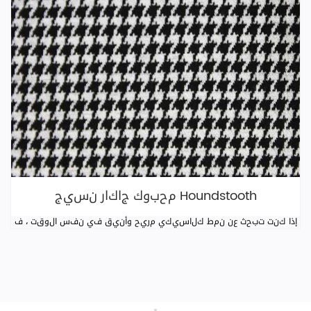
محبوك جاكار نسيج Houndstooth
إذا كنت تبحث عن نمط كلاسيكي مريح وأنيق في نفس الوقت ، ف