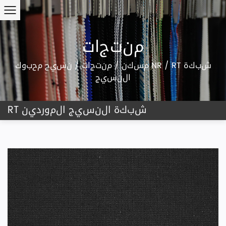
منتجات
RT شبكة
/
نسيج محبوك NR
مسكن
/
منتجات
/
النسيج
RT شبكة النسيج الموردين