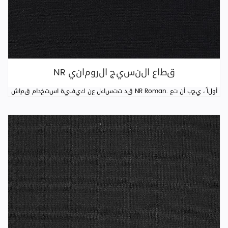
NR قطاع النسيج الروماني
قد تتساءل عن كيفية استخدام قماش NR Roman. أولاً ، يجب أن تع