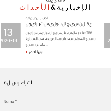
ماذا يحدث
الإخبارية&
الأحداث
اخبار الصناعة
دليل الشركة المصنعة لنسيج البوليستر رايون (TR): لماذا يهيمن على سوق الملابس العالمية
23
ء المرصعة بالنجوم الشاسعة لصناعة
ما 
سيج، أصبح قماش الجاكار المحبوك ذو
نسيج البو
2024-09
المربعات المربعة نج...
اقرأ أكثر
اترك رسالة
Name *