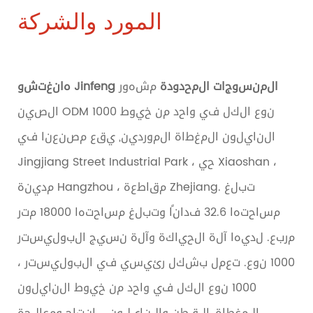
المورد والشركة
هانغتشو Jinfeng المنسوجات المحدودة
مشهور
الصين ODM 1000 نوع الكل في واحد من خيوط
النايلون المغطاة الموردين
, يقع مصنعنا في
Jingjiang Street Industrial Park ، حي Xiaoshan ،
مدينة Hangzhou ، مقاطعة Zhejiang. تبلغ
مساحتها 32.6 فدانًا وتبلغ مساحتها 18000 متر
مربع. لديها آلة الحياكة وآلة نسيج البوليستر
1000 نوع. تعمل بشكل رئيسي في البوليستر ،
1000 نوع الكل في واحد من خيوط النايلون