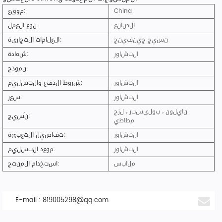
China
موقع:
الصانع
نوع العمل:
نسيج جينفينج
العلامات التجارية:
التشاور
شهادة:
نموذج:
التشاور
شروط الدفع والتسليم:
التشاور
سعر:
نايلون ، بوليستر ، لزج
نَسِيج:
مطاطي
التشاور
تفاصيل التعبئة:
التشاور
موعد التسليم:
ملابس
استخدام المنتج:
E-mail :
819005298@qq.com