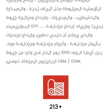
المغطاة, القطن والنايلون. ، إنتاج ومعالجة
الأقمشة المخلوطة مثل ألياف لدنة ، والصباغة
والتشطيب ، والمبيعات ، وإنتاج ومعالجة خيوط
البوليستر DTY ... لدينا عمليات إنتاج مختلفة ،
والتي يمكن أن تلبي تطوير وإنتاج منتجات
بألوان مختلفة ، وأحجام مختلفة ومختلفة مواد.
نحن أيضا العرف 1000 نوع الكل في واحد من خيوط
النايلون المغطاة. توفير OEM / ODM.
213
+