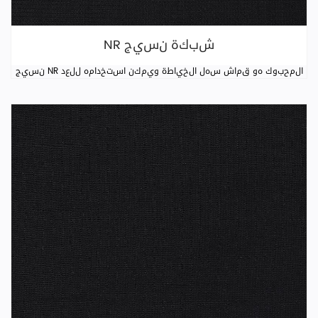
NR شبكة نسيج
نسيج NR المحبوك هو قماش سهل الخياطة ويمكن استخدامه للعد