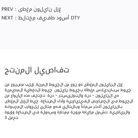
PREV：غزل نايلون مغطى
NEXT：أسود طفيف مختلط DTY
تفاصيل المنتج
غزل النايلون المغطى هو نوع من الخيوط المرنة. قلب مصنوع من
خيوط سبانديكس مغطاة بخيوط نايلون. خيوط التغطية المهيمنة
هي النايلون - دنة والبوليستر - دنة. تختلف هذه الأنواع من
الخيوط في الخصائص الفيزيائية وأداء الصباغة. خيط الغزل المغطى
بالنايلون أكثر سمكًا وبالتالي فهو مثالي للجوارب المحبوكة
والرياضية. تشمل مزاياها مرونة ممتازة وسهولة في الصباغة وقوة
تحمل 3